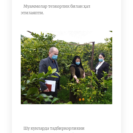
Муаммолар тезкорлик билан ҳал
этилаяпти.
Шу кунларда тадбиркорликни