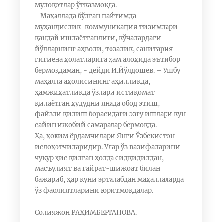
мулоқотлар ўтказмоқда.
- Маҳаллада бўлган пайтимда
муҳандислик-коммуникация тизимлари
қандай ишлаётганлиги, кўчалардаги
йўлларнинг аҳволи, тозалик, санитария-
гигиена ҳолатларига ҳам алоҳида эътибор
бермоқдаман, - дейди И.Йўлдошев. – Ушбу
маҳалла аҳолисининг аҳилликда,
ҳамжиҳатликда ўзлари истиқомат
қилаётган ҳудудни янада обод этиш,
файзли қилиш борасидаги эзгу ишлари кун
сайин ижобий самаралар бермоқда.
Ҳа, ҳоким ёрдамчилари Янги Ўзбекистон
ислоҳотчиларидир. Улар ўз вазифаларини
чуқур ҳис қилган ҳолда сидқидилдан,
масъулият ва ғайрат-шижоат билан
бажариб, ҳар куни эрталабдан маҳаллаларда
ўз фаолиятларини юритмоқдалар.
Солияжон РАҲИМБЕРГАНОВА.