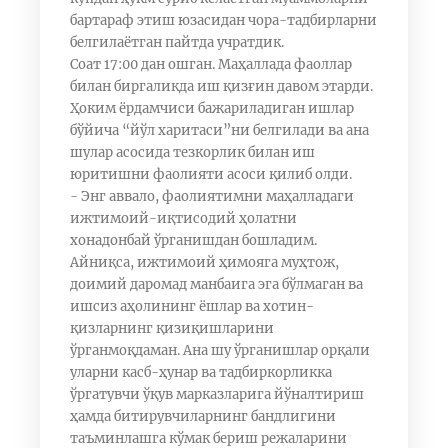
бартараф этиш юзасидан чора-тадбирларни
белгилаётган пайтда учратдик.
Соат 17:00 дан ошган. Маҳаллада фаоллар
билан биргаликда иш қизғин давом этарди.
Ҳоким ёрдамчиси бажариладиган ишлар
бўйича “йўл харитаси”ни белгилади ва ана
шулар асосида тезкорлик билан иш
юритишни фаолияти асоси қилиб олди.
- Энг аввало, фаолиятимни маҳалладаги
ижтимоий-иқтисодий ҳолатни
хонадонбай ўрганишдан бошладим.
Айниқса, ижтимоий ҳимояга муҳтож,
доимий даромад манбаига эга бўлмаган ва
ишсиз аҳолининг ёшлар ва хотин-
қизларнинг қизиқишларини
ўрганмоқдаман. Ана шу ўрганишлар орқали
уларни касб-ҳунар ва тадбиркорликка
ўргатувчи ўқув марказларига йўналтириш
ҳамда битирувчиларнинг бандлигини
таъминлашга кўмак бериш режаларини