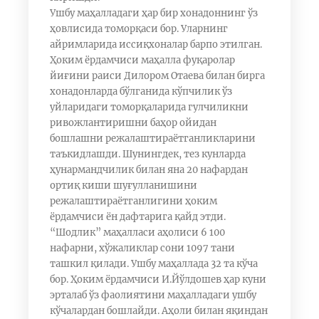
Ушбу маҳалладаги ҳар бир хонадоннинг ўз
ҳовлисида томорқаси бор. Уларнинг
айримларида иссиқхоналар барпо этилган.
Ҳоким ёрдамчиси маҳалла фуқаролар
йиғини раиси Дилором Отаева билан бирга
хонадонларда бўлганида кўпчилик ўз
уйларидаги томорқаларида гулчиликни
ривожлантиришни баҳор ойидан
бошлашни режалаштираётганликларини
таъкидлашди. Шунингдек, тез кунларда
ҳунармандчилик билан яна 20 нафардан
ортиқ киши шуғулланишини
режалаштираётганлигини ҳоким
ёрдамчиси ён дафтарига қайд этди.
“Шодлик” маҳалласи аҳолиси 6 100
нафарни, хўжаликлар сони 1097 тани
ташкил қилади. Ушбу маҳаллада 32 та кўча
бор. Ҳоким ёрдамчиси И.Йўлдошев ҳар куни
эрталаб ўз фаолиятини маҳалладаги ушбу
кўчалардан бошлайди. Аҳоли билан яқиндан