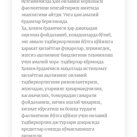
бўлганимизда ҳам оилавий корхонаси
фаолиятини кенгайтириш ниятида
эканлигини айтди. Унга ҳам амалий
ёрдамлар берилмоқда.
Ҳа, ҳоким ёрдамчиси ҳар дақиқадан
оқилона фойдаланиб, хонадонларда бўлиб,
энг аввало тадбиркорликни йўлга қўйишга
ҳаракат қилаётган фуқаролар, шунингдек,
ишсиз аҳолининг бандлигини таъминлаш
учун амалий чора-тадбирлар кўрмоқда.
Ҳоким ёрдамчиси маҳаллада истиқомат
қилаётган аҳолининг оилавий
тадбиркорлигини ривожлантириш,
жумладан, уларнинг ҳунармандчилик,
касаначилик, томорқадан самарали
фойдаланиш, кичик ишлаб чиқариш,
хизмат кўрсатиш ва бошқа турдаги
фаолиятини йўлга қўйиш учун оилавий
тадбиркорлик дастурлари доирасида
кредитлар олишда кўмаклашишга
киришди.