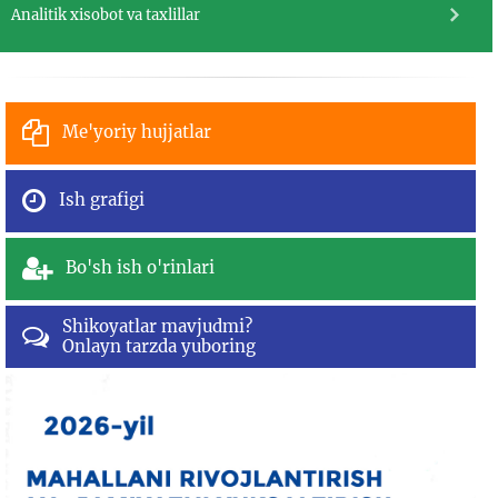
Analitik xisobot va taxlillar
Me'yoriy hujjatlar
Ish grafigi
Bo'sh ish o'rinlari
Shikoyatlar mavjudmi?
Onlayn tarzda yuboring