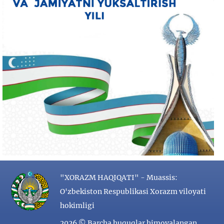
"XORAZM HAQIQATI" - Muassis:
O'zbekiston Respublikasi Xorazm viloyati
hokimligi
2026 © Barcha huquqlar himoyalangan.