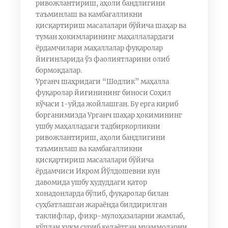
ривожлантириш, аҳоли бандлигини
таъминлаш ва камбағалликни
қисқартириш масалалари бўйича шаҳар ва
туман ҳокимларининг маҳаллалардаги
ёрдамчилари маҳаллалар фуқаролар
йиғинларида ўз фаолиятларини олиб
бормоқдалар.
Урганч шаҳридаги “Шодлик” маҳалла
фуқаролар йиғинининг биноси Соҳил
кўчаси 1-уйда жойлашган. Бу ерга кириб
борганимизда Урганч шаҳар ҳокимининг
ушбу маҳалладаги тадбиркорликни
ривожлантириш, аҳоли бандлигини
таъминлаш ва камбағалликни
қисқартириш масалалари бўйича
ёрдамчиси Икром Йўлдошевни кун
давомида ушбу ҳудуддаги қатор
хонадонларда бўлиб, фуқаролар билан
суҳбатлашган жараёнда билдирилган
таклифлар, фикр-мулоҳазаларни жамлаб,
кўпдан ҳукм суриб келаётган муаммоларни