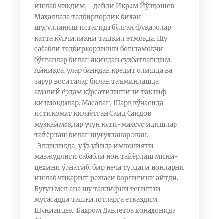
ишлаб чиқдим, - дейди Икром Йўлдошев. –
Маҳаллада тадбиркорлик билан
шуғулланиш истагида бўлган фуқаролар
катта кўпчиликни ташкил этмоқда. Шу
сабабли тадбиркорликни бошламоқчи
бўлганлар билан яқиндан суҳбатлашдим.
Айниқса, улар банкдан кредит олишда ва
зарур воситалар билан таъминлашда
амалий ёрдам кўрсатилишини таклиф
қилмоқдалар. Масалан, Шарқ кўчасида
истиқомат қилаётган Саид Саидов
музқаймоқлар учун қути-махсус идишлар
тайёрлаш билан шуғулланар экан.
Эндиликда, у ўз уйида имконияти
мавжудлиги сабабли нон тайёрлаш мини-
цехини ўрнатиб, бир неча турдаги нонларни
ишлаб чиқариш режаси борлигини айтди.
Бугун мен ана шу таклифни тегишли
мутасадди ташкилотларга етказдим.
Шунингдек, Баҳром Давлетов хонадонида