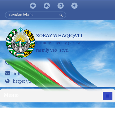
XORAZM HAQIQATI
ijtimoiy-siyosiy gazeta
rasmiy veb-sayti
223-11-55
+998 (62)
info@www.xorezm-news.uz
https://xorezm-news.uz/
Меню