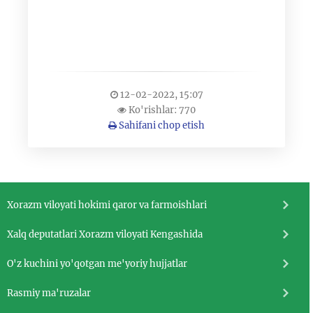
12-02-2022, 15:07
Ko'rishlar: 770
Sahifani chop etish
Xorazm viloyati hokimi qaror va farmoishlari
Xalq deputatlari Xorazm viloyati Kengashida
O'z kuchini yo'qotgan me'yoriy hujjatlar
Rasmiy ma'ruzalar