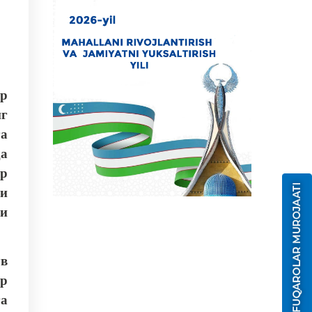
хр
г
га
а
р
си
и
ув
ар
га