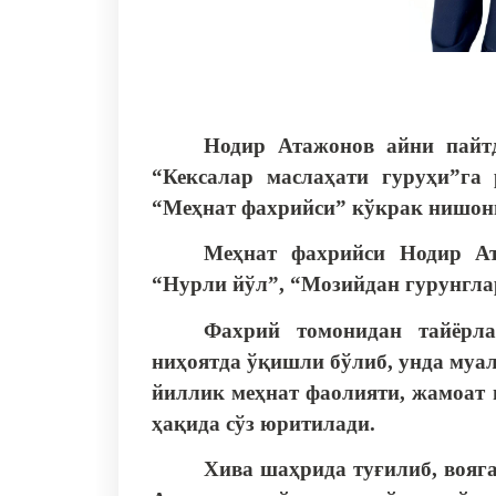
Нодир Атажонов айни пайтд
“Кексалар маслаҳати гуруҳи”га
“Меҳнат фахрийси” кўкрак нишони
Меҳнат фахрийси Нодир Ат
“Нурли йўл”, “Мозийдан гурунгл
Фахрий томонидан тайёрл
ниҳоятда ўқишли бўлиб, унда муа
йиллик меҳнат фаолияти, жамоат
ҳақида сўз юритилади.
Хива шаҳрида туғилиб, вояга