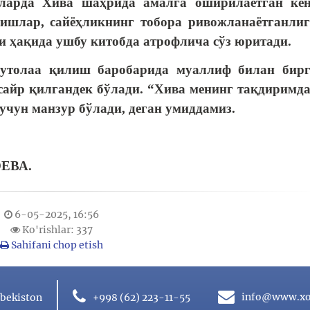
лларда Хива шаҳрида амалга оширилаётган ке
ришлар, сайёҳликнинг тобора ривожланаётганли
и ҳақида ушбу китобда атрофлича сўз юритади.
мутолаа қилиш баробарида муаллиф билан бир
сайр қилгандек бўлади. “Хива менинг тақдиримд
учун манзур бўлади, деган умиддамиз.
А.
6-05-2025, 16:56
Ko'rishlar: 337
Sahifani chop etish
info@www.xo
bekiston
+998 (62)
223-11-55