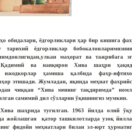
 обидалари, ёдгорликлари ҳар бир кишига фа
у тарихий ёдгорликлар бобокалонларимизнин
лимдонлигидан,улкан маҳорат ва тажрибага э
. Қадимий ва навқирон Хива шаҳри ҳақид
, ижодкорлар ҳамиша қалбида фахр-ифтихо
зҳор этишади. Жумладан, яқинда меҳнат фахрий
рдан чиққан
“Хива менинг тақдиримда” номл
илган самимий дил сўзларни ўқишингиз мумкин.
Хива шаҳрида туғилган. 1963 йилда олий ўқ
да жойлашган қатор ташкилотларда узоқ йилл
нинг фидойи меҳнатлари билан эл-юрт ҳурмати