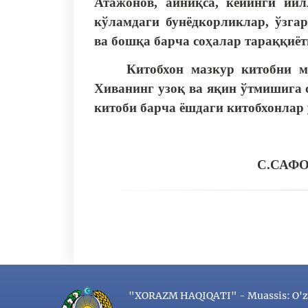
Атажонов, айниқса, кейинги йи
кўламдаги бунёдкорликлар, ўзга
ва бошқа барча соҳалар тараққиёт
Китобхон мазкур китобни 
Хиванинг узоқ ва яқин ўтмишига 
китоби барча ёшдаги китобхонлар 
С.САФОЕВ
"XORAZM HAQIQATI" - Muassis: O'z