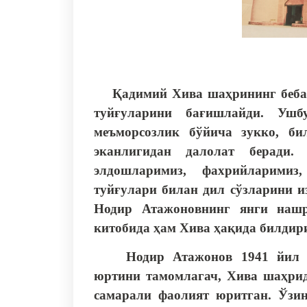
Қадимий Хива шаҳрининг бебаҳо
туйғуларини бағишлайди. Ушб
меъморсозлик бўйича зукко, би
эканлигидан далолат беради
элдошларимиз, фахрийларимиз
туйғулари билан дил сўзларини и
Нодир Атажоновнинг янги
наш
китобида ҳам Хива ҳақида билдир
Нодир Атажонов 1941 йил 
юртини тамомлагач, Хива шаҳри
самарали фаолият юритган. Ўзи