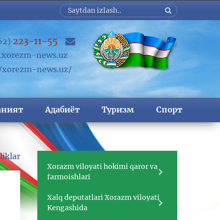
223-11-55
62)
xorezm-news.uz
//xorezm-news.uz/
аният
Адабиёт
Туризм
Спорт
liklar
Xorazm viloyati hokimi qaror va
farmoishlari
Xalq deputatlari Xorazm viloyati
Kengashida