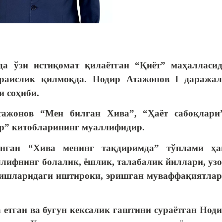
а ўзи истиқомат қилаётган “Қиёт” маҳалласи
 раислик қилмоқда. Нодир Атажонов I даража
 соҳиби.
ажонов “Мен билган Хива”, “Ҳаёт сабоқлари
ар” китобларининг муаллифидир.
анган “Хива менинг тақдиримда” тўплами ҳа
ллифнинг болалик, ёшлик, талабалик йиллари, уз
 ишларидаги иштироки, эришган муваффақиятла
 етган ва бугун кексалик гаштини сураётган Нод