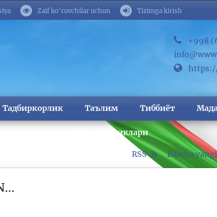
siya
Zaif ko'ruvchilar uchun
Tizimga kirish
+998 (
info@www.
https:
Тадбиркорлик
Таълим
Тиббиёт
Мад
Воҳа янгиликлари
RSS
Barcha yangi
N…