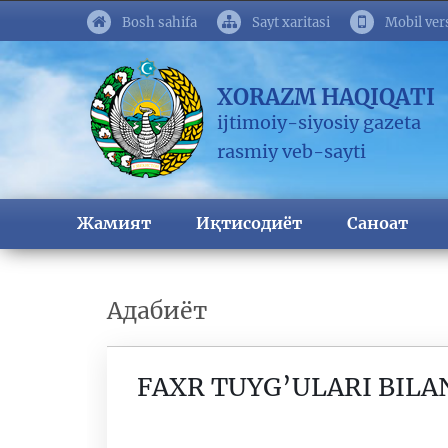
Bosh sahifa
Sayt xaritasi
Mobil ver
XORAZM HAQIQATI
ijtimoiy-siyosiy gazeta
rasmiy veb-sayti
Жамият
Иқтисодиёт
Саноат
Адабиёт
FAXR TUYG’ULARI BILA