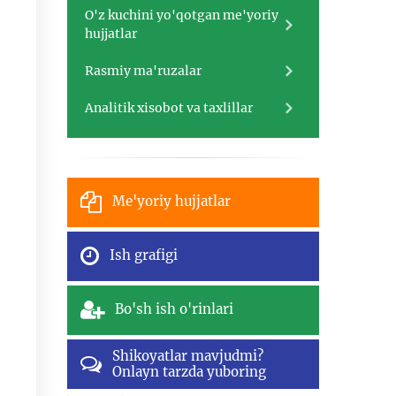
O'z kuchini yo'qotgan me'yoriy
hujjatlar
Rasmiy ma'ruzalar
Analitik xisobot va taxlillar
Me'yoriy hujjatlar
Ish grafigi
Bo'sh ish o'rinlari
Shikoyatlar mavjudmi?
Onlayn tarzda yuboring