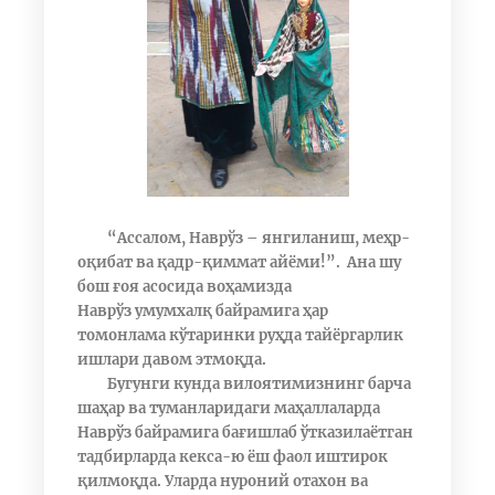
“Ассалом, Наврўз – янгиланиш, меҳр-
оқибат ва қадр-қиммат айёми!”.
Ана шу
бош ғоя асосида воҳамизда
Наврўз
умумхалқ байрамига ҳар
томонлама кўтаринки руҳда тайёргарлик
ишлари давом этмоқда.
Бугунги кунда вилоятимизнинг барча
шаҳар ва туманларидаги маҳаллаларда
Наврўз байрамига бағишлаб ўтказилаётган
тадбирларда кекса-ю ёш фаол иштирок
қилмоқда. Уларда нуроний отахон ва