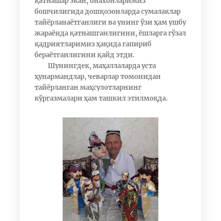
қатнашар экан, онахонларимиз
бошчилигида дошқозонларда сумалаклар
тайёрланаётганлиги ва унинг ўзи ҳам ушбу
жараёнда қатнашганлигини, ёшларга гўзал
қадриятларимиз ҳақида гапириб
бераётганлигини қайд этди.
Шунингдек, маҳаллаларда уста
ҳунармандлар, чеварлар томонидан
тайёрланган маҳсулотларнинг
кўргазмалари ҳам ташкил этилмоқда.