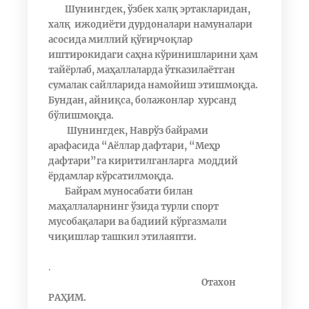
Шунингдек, ўзбек халқ эртакларидан,
халқ ижодиёти дурдоналари намуналари
асосида миллий қўғирчоқлар
иштирокидаги саҳна кўринишларини ҳам
тайёрлаб, маҳаллаларда ўтказилаётган
сумалак сайлларида намойиш этишмоқда.
Бундан, айниқса, болажонлар хурсанд
бўлишмоқда.
Шунингдек, Наврўз байрами
арафасида “Аёллар дафтари, “Меҳр
дафтари”га киритилганларга моддий
ёрдамлар кўрсатилмоқда.
Байрам муносабати билан
маҳаллаларнинг ўзида турли спорт
мусобақалари ва бадиий кўргазмали
чиқишлар ташкил этилаяпти.
.
Отахон
РАҲИМ.