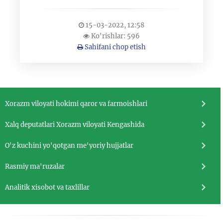
15-03-2022, 12:58
Ko'rishlar: 596
Sahifani chop etish
Xorazm viloyati hokimi qaror va farmoishlari
Xalq deputatlari Xorazm viloyati Kengashida
O'z kuchini yo'qotgan me'yoriy hujjatlar
Rasmiy ma'ruzalar
Analitik xisobot va taxlillar