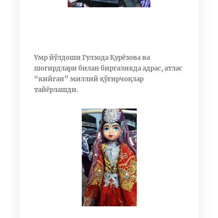
Умр йўлдоши Гулзода Қурёзова ва
шогирдлари билан биргаликда адрас, атлас
“кийган” миллий қўғирчоқлар
тайёрлашди.