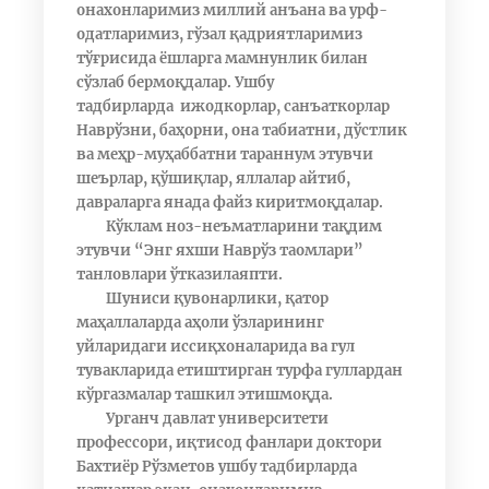
онахонларимиз миллий анъана ва урф-
одатларимиз, гўзал қадриятларимиз
тўғрисида ёшларга мамнунлик билан
сўзлаб бермоқдалар. Ушбу
тадбирларда ижодкорлар, санъаткорлар
Наврўзни, баҳорни, она табиатни, дўстлик
ва меҳр-муҳаббатни тараннум этувчи
шеърлар, қўшиқлар, яллалар айтиб,
давраларга янада файз киритмоқдалар.
Кўклам ноз-неъматларини тақдим
этувчи “Энг яхши Наврўз таомлари”
танловлари ўтказилаяпти.
Шуниси қувонарлики, қатор
маҳаллаларда аҳоли ўзларининг
уйларидаги иссиқхоналарида ва гул
тувакларида етиштирган турфа гуллардан
кўргазмалар ташкил этишмоқда.
Урганч давлат университети
профессори, иқтисод фанлари доктори
Бахтиёр Рўзметов ушбу тадбирларда