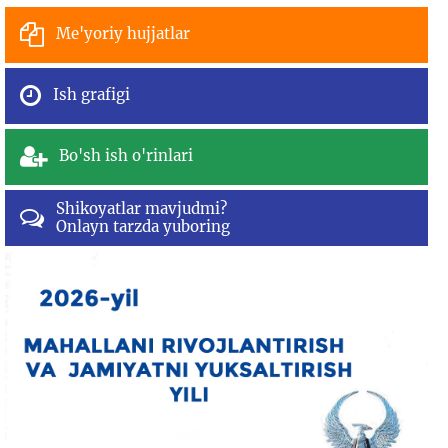
Me'yoriy hujjatlar
Ish grafigi
Bo'sh ish o'rinlari
Shikoyatlar mavjudmi?
Onlayn tarzda yuboring