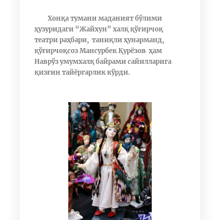
Хонқа тумани маданият бўлими
ҳузуридаги “Жайхун” халқ қўғирчоқ
театри раҳбари, таниқли ҳунарманд,
қўғирчоқсоз Мансурбек Қурёзов ҳам
Наврўз умумхалқ байрами сайилларига
қизғин тайёргарлик кўрди.