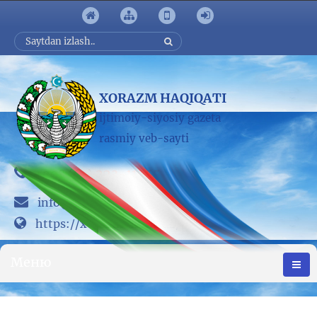
XORAZM HAQIQATI
ijtimoiy-siyosiy gazeta
rasmiy veb-sayti
223-11-55
+998 (62)
info@www.xorezm-news.uz
https://xorezm-news.uz/
Меню